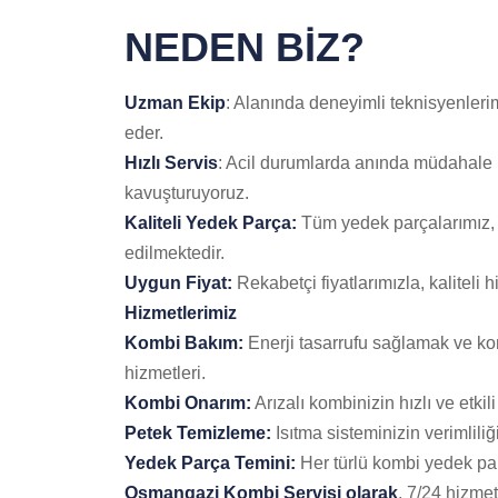
NEDEN BİZ?
Uzman Ekip
: Alanında deneyimli teknisyenlerimi
eder.
Hızlı Servis
: Acil durumlarda anında müdahale 
kavuşturuyoruz.
Kaliteli Yedek Parça:
Tüm yedek parçalarımız, y
edilmektedir.
Uygun Fiyat:
Rekabetçi fiyatlarımızla, kaliteli
Hizmetlerimiz
Kombi Bakım:
Enerji tasarrufu sağlamak ve k
hizmetleri.
Kombi Onarım:
Arızalı kombinizin hızlı ve etkili
Petek Temizleme:
Isıtma sisteminizin verimliliğ
Yedek Parça Temini:
Her türlü kombi yedek par
Osmangazi Kombi Servisi olarak
, 7/24 hizmet